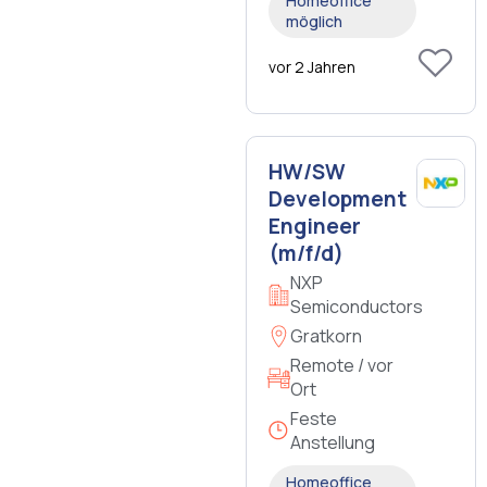
Homeoffice
möglich
vor 2 Jahren
HW/SW
Development
Engineer
(m/f/d)
NXP
Semiconductors
Gratkorn
Remote / vor
Ort
Feste
Anstellung
Homeoffice