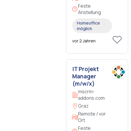
Feste
Anstellung
Homeoffice
möglich
vor 2 Jahren
IT Projekt
Manager
(m/w/x)
mscrm-
addons.com
Graz
Remote / vor
Ort
Feste