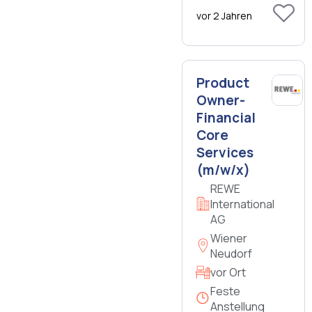
vor 2 Jahren
Product
Owner-
Financial
Core
Services
(m/w/x)
REWE
International
AG
Wiener
Neudorf
vor Ort
Feste
Anstellung