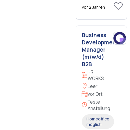
vor 2 Jahren
Business
Development
Manager
(m/w/d)
B2B
HR
WORKS
Leer
vor Ort
Feste
Anstellung
Homeoffice
möglich