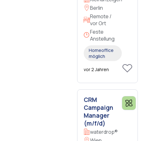
Berlin
Remote /
vor Ort
Feste
Anstellung
Homeoffice
möglich
vor 2 Jahren
CRM
Campaign
Manager
(m/f/d)
waterdrop®
Wien