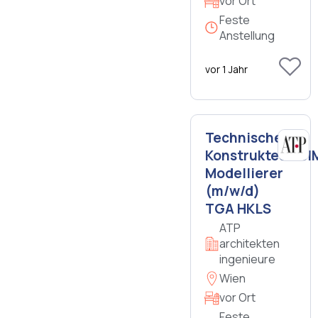
vor Ort
Feste
Anstellung
vor 1 Jahr
Technischer
Konstrukteur/BI
Modellierer
(m/w/d)
TGA HKLS
ATP
architekten
ingenieure
Wien
vor Ort
Feste