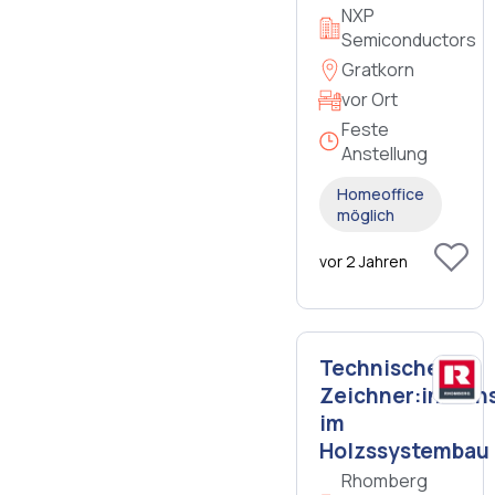
NXP
Semiconductors
Gratkorn
vor Ort
Feste
Anstellung
Homeoffice
möglich
vor 2 Jahren
Technische:r
Zeichner:in/Kons
im
Holzssystembau
Rhomberg