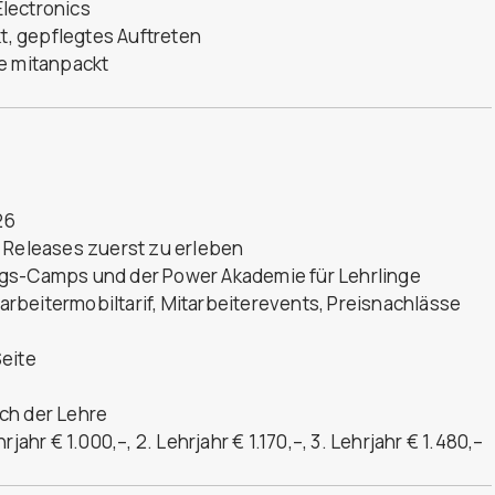
lectronics
, gepflegtes Auftreten
ne mitanpackt
26
d Releases zuerst zu erleben
ngs-Camps und der Power Akademie für Lehrlinge
tarbeitermobiltarif, Mitarbeiterevents, Preisnachlässe
Seite
ch der Lehre
jahr € 1.000,–, 2. Lehrjahr € 1.170,–, 3. Lehrjahr € 1.480,–