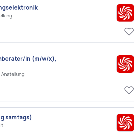
ngselektronik
ellung
hberater/in (m/w/x),
 Anstellung
ig samtags)
it