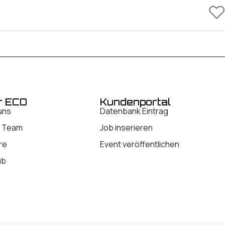
r ECO
Kundenportal
uns
Datenbank Eintrag
 Team
Job inserieren
re
Event veröffentlichen
ub