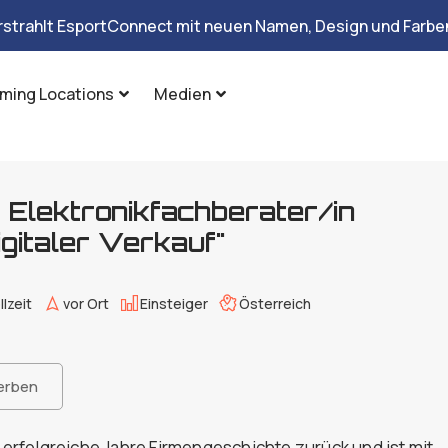
rstrahlt EsportConnect mit neuen Namen, Design und Farben
ming Locations
Medien
 Elektronikfachberater/in
gitaler Verkauf"
llzeit
vor Ort
Einsteiger
Österreich
erben
0 erfolgreiche Jahre Firmengeschichte zurück und ist mit