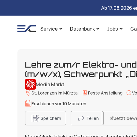
Ab 17.08.2026 e
Service
Datenbank
Jobs
Ga
Lehre zum/r Elektro- und
(m/w/x), Schwerpunkt „Di
Media Markt
St. Lorenzen im Mürztal
Feste Anstellung
Vo
Erschienen vor 10 Monaten
Jetzt bew
Speichern
Teilen
MediaMarkt blickt in Österreich auf mehr als 3