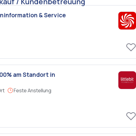
rkauf / Kundenbetreuung
eninformation & Service
100% am Standort in
Ort
Feste Anstellung