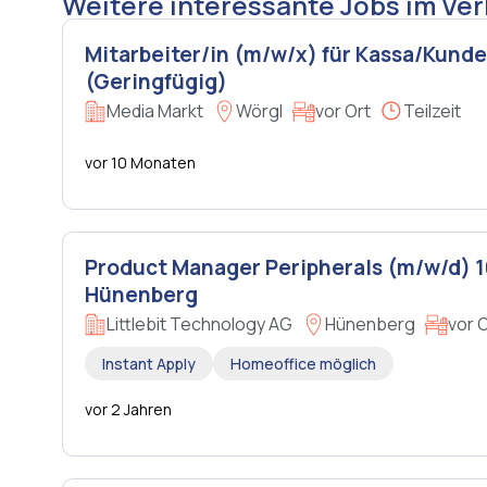
Weitere interessante Jobs im Ve
Mitarbeiter/in (m/w/x) für Kassa/Kund
(Geringfügig)
Media Markt
Wörgl
vor Ort
Teilzeit
vor 10 Monaten
Product Manager Peripherals (m/w/d) 
Hünenberg
Littlebit Technology AG
Hünenberg
vor 
Instant Apply
Homeoffice möglich
vor 2 Jahren