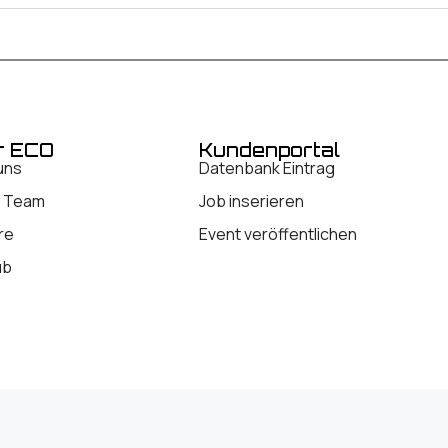
r ECO
Kundenportal
uns
Datenbank Eintrag
 Team
Job inserieren
re
Event veröffentlichen
ub