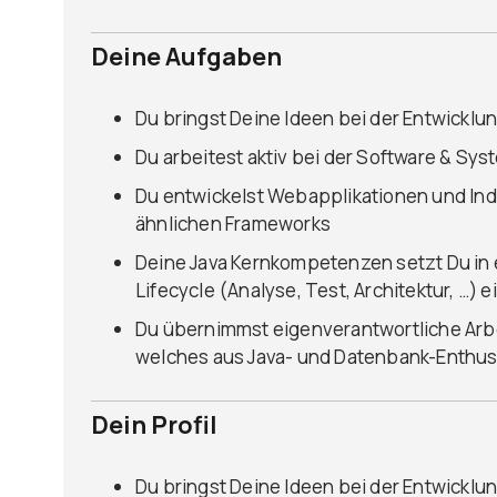
Deine Aufgaben
Du bringst Deine Ideen bei der Entwickl
Du arbeitest aktiv bei der Software & Sys
Du entwickelst Webapplikationen und Indi
ähnlichen Frameworks
Deine Java Kernkompetenzen setzt Du in 
Lifecycle (Analyse, Test, Architektur, …) e
Du übernimmst eigenverantwortliche Arb
welches aus Java- und Datenbank-Enthus
Dein Profil
Du bringst Deine Ideen bei der Entwickl