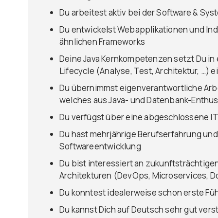
Du arbeitest aktiv bei der Software & Sys
Du entwickelst Webapplikationen und Indi
ähnlichen Frameworks
Deine Java Kernkompetenzen setzt Du in 
Lifecycle (Analyse, Test, Architektur, …) e
Du übernimmst eigenverantwortliche Arb
welches aus Java- und Datenbank-Enthus
Du verfügst über eine abgeschlossene IT
Du hast mehrjährige Berufserfahrung und
Softwareentwicklung
Du bist interessiert an zukunftsträchti
Architekturen (DevOps, Microservices, Do
Du konntest idealerweise schon erste Fü
Du kannst Dich auf Deutsch sehr gut ver