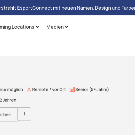
rstrahlt EsportConnect mit neuen Namen, Design und Farben
ming Locations
Medien
ice möglich
Remote / vor Ort
Senior (5+ Jahre)
2 Jahren
erben