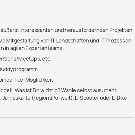
t äußerst interessanten und herausfordernden Projekten
tive Mitgestaltung von IT Landschaften und IT Prozessen
n in agilen Expertenteams.
entions/Meetups, etc.
 Buddyprogramm
 Homeoffice-Möglichkeit
dell. Was ist Dir wichtig? Wähle selbst aus: mehr
h, Jahreskarte (regional/ö-weit), E-Scooter oder E-Bike