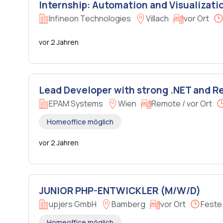
Internship: Automation and Visualizati
Infineon Technologies
Villach
vor Ort
vor 2 Jahren
Lead Developer with strong .NET and R
EPAM Systems
Wien
Remote / vor Ort
Homeoffice möglich
vor 2 Jahren
JUNIOR PHP-ENTWICKLER (M/W/D)
upjers GmbH
Bamberg
vor Ort
Feste
Homeoffice möglich