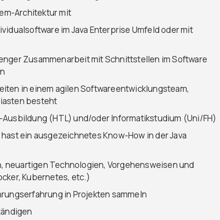
tem-Architektur mit
vidualsoftware im Java Enterprise Umfeld oder mit
enger Zusammenarbeit mit Schnittstellen im Software
in
eiten in einem agilen Softwareentwicklungsteam,
iasten besteht
-Ausbildung (HTL) und/oder Informatikstudium (Uni/FH)
 hast ein ausgezeichnetes Know-How in der Java
gen, neuartigen Technologien, Vorgehensweisen und
cker, Kubernetes, etc.)
hrungserfahrung in Projekten sammeln
ständigen