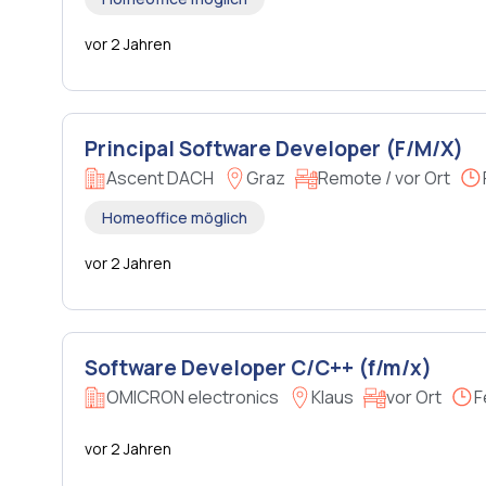
vor 2 Jahren
Principal Software Developer (F/M/X)
Ascent DACH
Graz
Remote / vor Ort
Homeoffice möglich
vor 2 Jahren
Software Developer C/C++ (f/m/x)
OMICRON electronics
Klaus
vor Ort
F
vor 2 Jahren