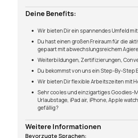
Deine Benefits:
Wir bieten Dir ein spannendes Umfeld mi
Du hast einen großen Freiraum für die ak
gepaart mit abwechslungsreichem Agiere
Weiterbildungen, Zertifizierungen, Conv
Du bekommst von uns ein Step-By-Step
Wir bieten Dir flexible Arbeitszeiten mit
Sehr cooles und einzigartiges Goodies-Mo
Urlaubstage, iPad air, iPhone, Apple watc
gefällig?
Weitere Informationen
Bevorzugte Sprachen: