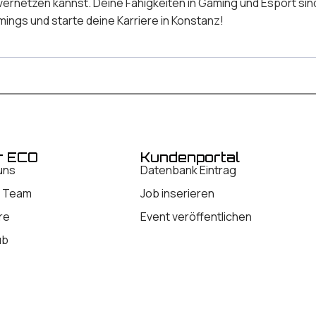
ernetzen kannst. Deine Fähigkeiten in Gaming und Esport sind
mings und starte deine Karriere in Konstanz!
r ECO
Kundenportal
uns
Datenbank Eintrag
 Team
Job inserieren
re
Event veröffentlichen
ub