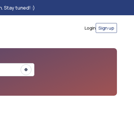
. Stay tuned! :)
Login
Sign up