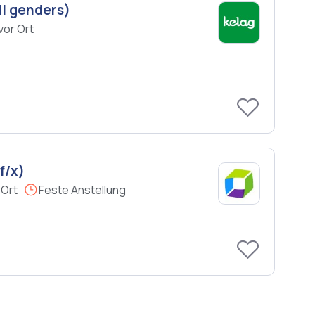
ll genders)
vor Ort
f/x)
 Ort
Feste Anstellung