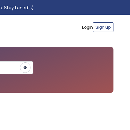
. Stay tuned! :)
Login
Sign up