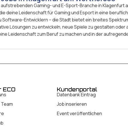
 aufstrebenden Gaming- und E-Sport-Branche in Klagenfurt am
ie deine Leidenschaft für Gaming und Esport in eine berufli
oftware-Entwicklern – die Stadt bietet ein breites Spektrum 
ative Lösungen zu entwickeln, neue Spiele zu gestalten ode
 deine Leidenschaft zum Beruf zu machen und in der aufregen
r ECO
Kundenportal
uns
Datenbank Eintrag
 Team
Job inserieren
re
Event veröffentlichen
ub