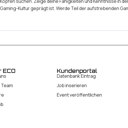
 Köpfen suchen. Zeige deine Fähigkeiten und Kenntnisse in d
der Gaming-Kultur geprägt ist. Werde Teil der aufstrebenden 
r ECO
Kundenportal
uns
Datenbank Eintrag
 Team
Job inserieren
re
Event veröffentlichen
ub