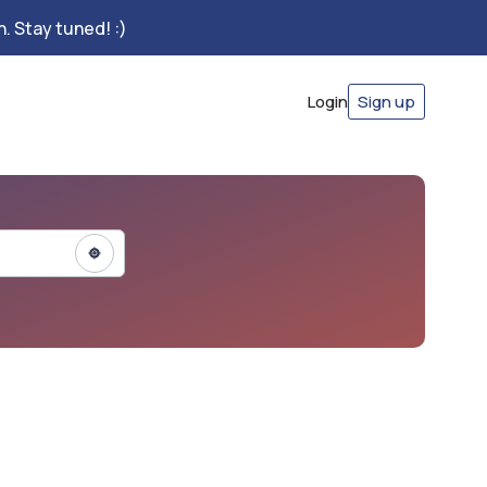
. Stay tuned! :)
Login
Sign up