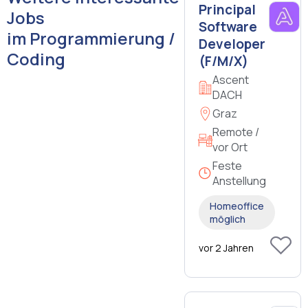
Principal
Jobs
Software
im Programmierung /
Developer
Coding
(F/M/X)
Ascent
DACH
Graz
Remote /
vor Ort
Feste
Anstellung
Homeoffice
möglich
vor 2 Jahren