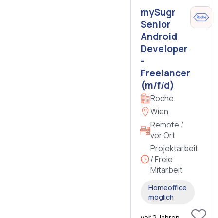
mySugr
Senior
Android
Developer
-
Freelancer
(m/f/d)
Roche
Wien
Remote /
vor Ort
Projektarbeit
/ Freie
Mitarbeit
Homeoffice
möglich
vor 2 Jahren