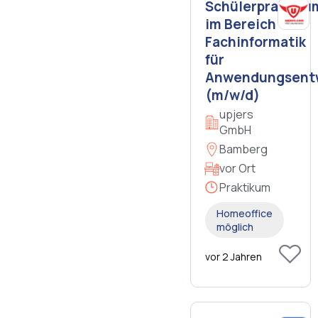
Schülerpraktiku
im Bereich
Fachinformatik
für
Anwendungsent
(m/w/d)
upjers
GmbH
Bamberg
vor Ort
Praktikum
Homeoffice
möglich
vor 2 Jahren