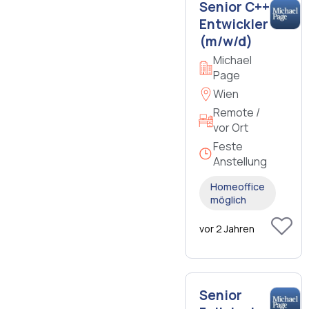
Senior C++
Entwickler
(m/w/d)
Michael
Page
Wien
Remote /
vor Ort
Feste
Anstellung
Homeoffice
möglich
vor 2 Jahren
Senior