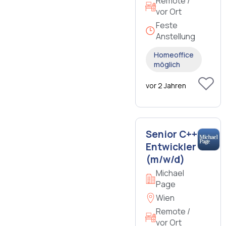
Remote /
vor Ort
Feste
Anstellung
Homeoffice
möglich
vor 2 Jahren
Senior C++
Entwickler
(m/w/d)
Michael
Page
Wien
Remote /
vor Ort