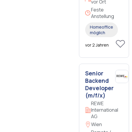
vor Ort
Feste
Anstellung
Homeoffice
möglich
vor 2 Jahren
Senior
Backend
Developer
(m/f/x)
REWE
International
AG
Wien