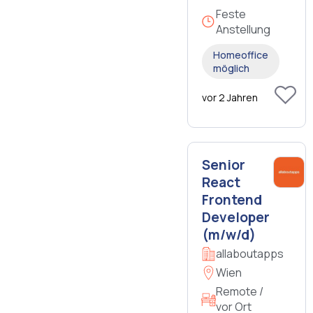
Feste
Anstellung
Homeoffice
möglich
vor 2 Jahren
Senior
React
Frontend
Developer
(m/w/d)
allaboutapps
Wien
Remote /
vor Ort