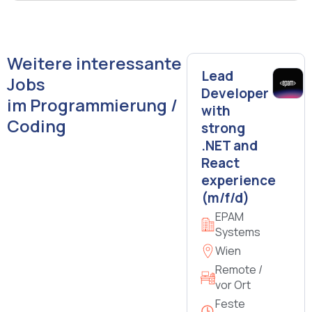
Weitere interessante
Lead
Jobs
Developer
im Programmierung /
with
Coding
strong
.NET and
React
experience
(m/f/d)
EPAM
Systems
Wien
Remote /
vor Ort
Feste