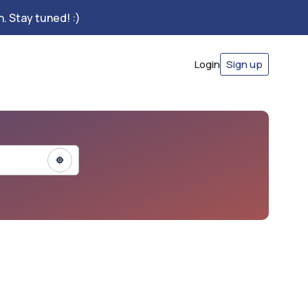
. Stay tuned! :)
Login
Sign up