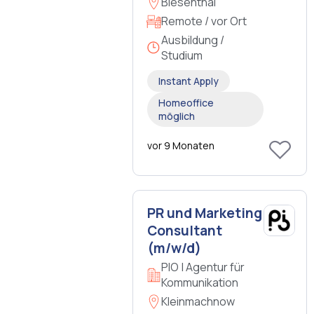
Biesenthal
Remote / vor Ort
Ausbildung /
Studium
Instant Apply
Homeoffice
möglich
vor 9 Monaten
PR und Marketing
Consultant
(m/w/d)
PIO | Agentur für
Kommunikation
Kleinmachnow