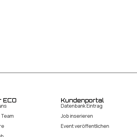
r ECO
Kundenportal
uns
Datenbank Eintrag
 Team
Job inserieren
re
Event veröffentlichen
ub