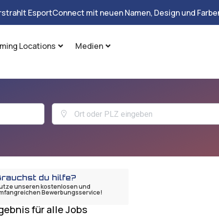
rstrahlt EsportConnect mit neuen Namen, Design und Farben
ming Locations
Medien
rauchst du hilfe?
utze unseren kostenlosen und
mfangreichen Bewerbungsservice!
gebnis für alle Jobs