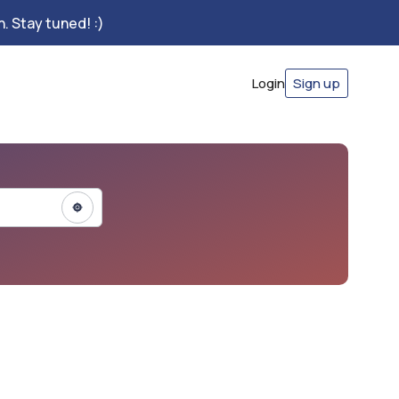
. Stay tuned! :)
Login
Sign up