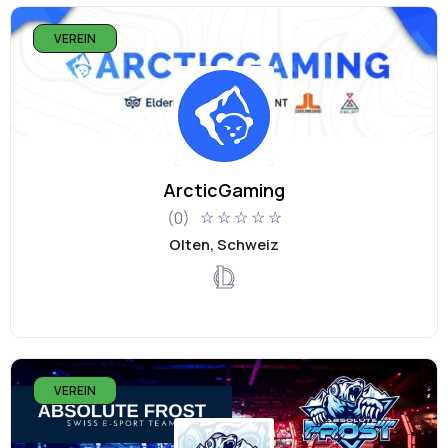
VEREIN
ArcticGaming
(0)
☆
☆
☆
☆
☆
Olten, Schweiz
VEREIN