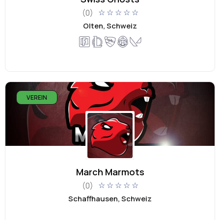
(0)
☆
☆
☆
☆
☆
Olten, Schweiz
VEREIN
March Marmots
(0)
☆
☆
☆
☆
☆
Schaffhausen, Schweiz