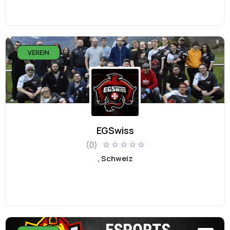
VEREIN
EGSwiss
(0)
☆
☆
☆
☆
☆
, Schweiz