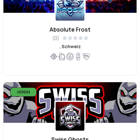
Absolute Frost
(0)
☆
☆
☆
☆
☆
, Schweiz
VEREIN
Swiss Ghosts